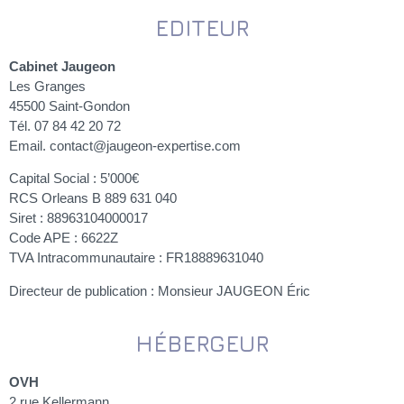
EDITEUR
Cabinet Jaugeon
Les Granges
45500 Saint-Gondon
Tél. 07 84 42 20 72
Email. contact@jaugeon-expertise.com
Capital Social : 5’000€
RCS Orleans B 889 631 040
Siret : 88963104000017
Code APE : 6622Z
TVA Intracommunautaire : FR18889631040
Directeur de publication : Monsieur JAUGEON Éric
HÉBERGEUR
OVH
2 rue Kellermann